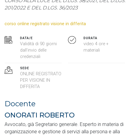
CORSO ALLA LUCE DEL D.LGS. 38/2021, DEL D.LGS.
201/2022 E DEL D.LGS. 36/2023
corso online registrato visione in differita
DATA/E
DURATA
Validità di 90 giorni
video 4 ore +
dall’invio delle
materiali
credenziali
SEDE
ONLINE REGISTRATO
PER VISIONE IN
DIFFERITA
Docente
ONORATI ROBERTO
Avvocato, già Segretario generale. Esperto in materia di
organizzazione e gestione di servizi alla persona e alla