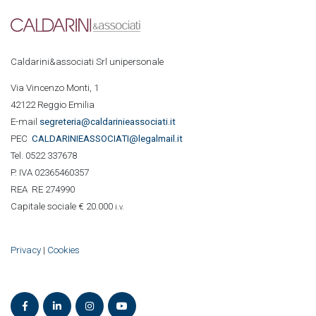
Caldarini&associati Srl unipersonale
Via Vincenzo Monti, 1
42122 Reggio Emilia
E-mail
segreteria@caldarinieassociati.it
PEC
CALDARINIE
ASSOCIATI@legalmail.it
Tel. 0522 337678
P. IVA 02365460357
REA RE 274990
Capitale sociale € 20.000
i.v.
Privacy
|
Cookies