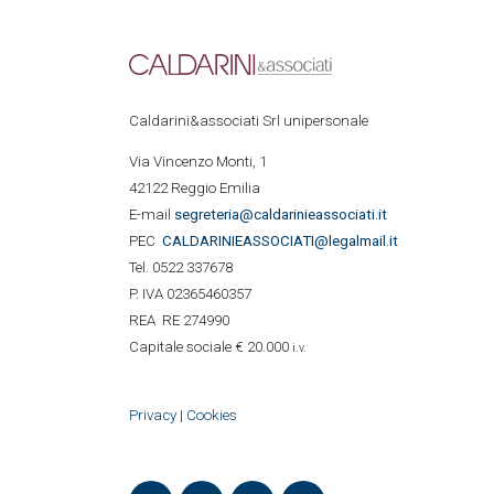
Caldarini&associati Srl unipersonale
Via Vincenzo Monti, 1
42122 Reggio Emilia
E-mail
segreteria@caldarinieassociati.it
PEC
CALDARINIE
ASSOCIATI@legalmail.it
Tel. 0522 337678
P. IVA 02365460357
REA RE 274990
Capitale sociale € 20.000
i.v.
Privacy
|
Cookies