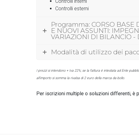
Controlli interni
Controlli esterni
Programma: CORSO BASE D
E NUOVI ASSUNTI: IMPEGNI
VARIAZIONI DI BILANCIO - D
Modalità di utilizzo dei pac
I prezzi si intendono + Iva 22%; se la fattura è intestata ad Ente pubbli
all’importo si somma la rivalsa di 2 euro della marca da bollo.
Per iscrizioni multiple o soluzioni differenti, è