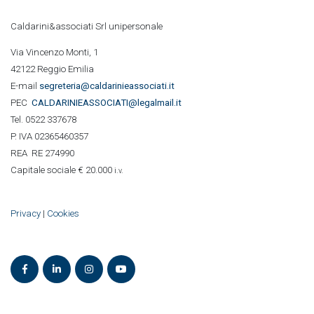
Caldarini&associati Srl unipersonale
Via Vincenzo Monti, 1
42122 Reggio Emilia
E-mail
segreteria@caldarinieassociati.it
PEC
CALDARINIE
ASSOCIATI@legalmail.it
Tel. 0522 337678
P. IVA 02365460357
REA RE 274990
Capitale sociale € 20.000
i.v.
Privacy
|
Cookies