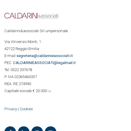
Caldarini&associati Srl unipersonale
Via Vincenzo Monti, 1
42122 Reggio Emilia
E-mail
segreteria@caldarinieassociati.it
PEC
CALDARINIE
ASSOCIATI@legalmail.it
Tel. 0522 337678
P. IVA 02365460357
REA RE 274990
Capitale sociale € 20.000
i.v.
Privacy
|
Cookies