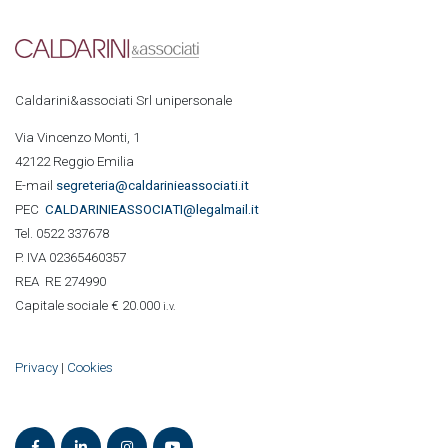
Caldarini&associati Srl unipersonale
Via Vincenzo Monti, 1
42122 Reggio Emilia
E-mail
segreteria@caldarinieassociati.it
PEC
CALDARINIE
ASSOCIATI@legalmail.it
Tel. 0522 337678
P. IVA 02365460357
REA RE 274990
Capitale sociale € 20.000
i.v.
Privacy
|
Cookies