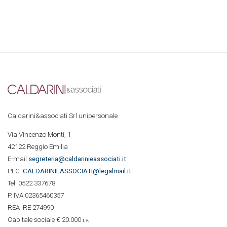
Caldarini&associati Srl unipersonale
Via Vincenzo Monti, 1
42122 Reggio Emilia
E-mail
segreteria@caldarinieassociati.it
PEC
CALDARINIE
ASSOCIATI@legalmail.it
Tel. 0522 337678
P. IVA 02365460357
REA RE 274990
Capitale sociale € 20.000
i.v.