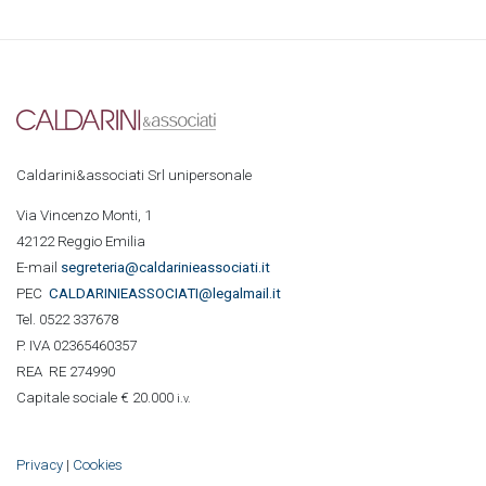
Caldarini&associati Srl unipersonale
Via Vincenzo Monti, 1
42122 Reggio Emilia
E-mail
segreteria@caldarinieassociati.it
PEC
CALDARINIE
ASSOCIATI@legalmail.it
Tel. 0522 337678
P. IVA 02365460357
REA RE 274990
Capitale sociale € 20.000
i.v.
Privacy
|
Cookies