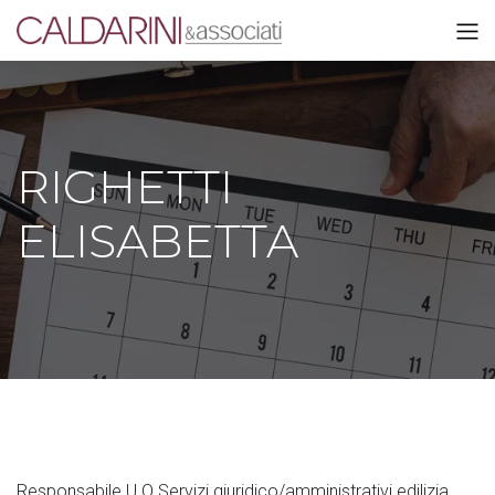
RIGHETTI
ELISABETTA
Responsabile U.O Servizi giuridico/amministrativi edilizia