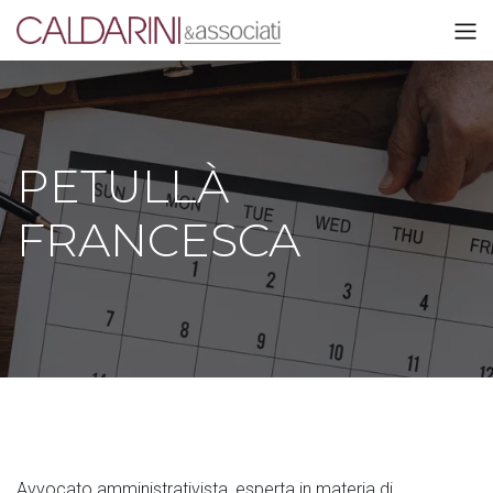
PETULLÀ
FRANCESCA
Avvocato amministrativista, esperta in materia di