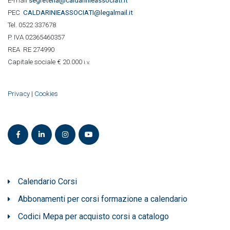
E-mail
segreteria@caldarinieassociati.it
PEC
CALDARINIE
ASSOCIATI@legalmail.it
Tel. 0522 337678
P. IVA 02365460357
REA RE 274990
Capitale sociale € 20.000
i.v.
Privacy
|
Cookies
Calendario Corsi
Abbonamenti per corsi formazione a calendario
Codici Mepa per acquisto corsi a catalogo