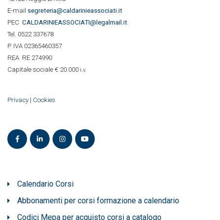
E-mail
segreteria@caldarinieassociati.it
PEC
CALDARINIE
ASSOCIATI@legalmail.it
Tel. 0522 337678
P. IVA 02365460357
REA RE 274990
Capitale sociale € 20.000
i.v.
Privacy
|
Cookies
Calendario Corsi
Abbonamenti per corsi formazione a calendario
Codici Mepa per acquisto corsi a catalogo