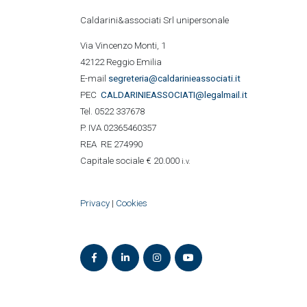
Caldarini&associati Srl unipersonale
Via Vincenzo Monti, 1
42122 Reggio Emilia
E-mail
segreteria@caldarinieassociati.it
PEC
CALDARINIE
ASSOCIATI@legalmail.it
Tel. 0522 337678
P. IVA 02365460357
REA RE 274990
Capitale sociale € 20.000
i.v.
Privacy
|
Cookies