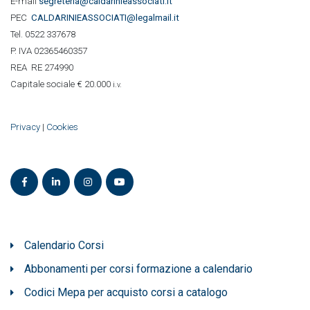
E-mail
segreteria@caldarinieassociati.it
PEC
CALDARINIE
ASSOCIATI@legalmail.it
Tel. 0522 337678
P. IVA 02365460357
REA RE 274990
Capitale sociale € 20.000
i.v.
Privacy
|
Cookies
Calendario Corsi
Abbonamenti per corsi formazione a calendario
Codici Mepa per acquisto corsi a catalogo