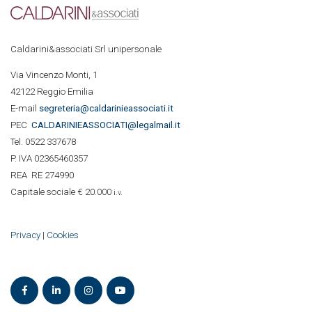
Caldarini&associati Srl unipersonale
Via Vincenzo Monti, 1
42122 Reggio Emilia
E-mail
segreteria@caldarinieassociati.it
PEC
CALDARINIE
ASSOCIATI@legalmail.it
Tel. 0522 337678
P. IVA 02365460357
REA RE 274990
Capitale sociale € 20.000
i.v.
Privacy
|
Cookies