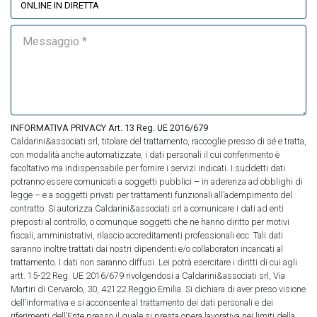
INFORMATIVA PRIVACY Art. 13 Reg. UE 2016/679
Caldarini&associati srl, titolare del trattamento, raccoglie presso di sé e tratta,
con modalità anche automatizzate, i dati personali il cui conferimento è
facoltativo ma indispensabile per fornire i servizi indicati. I suddetti dati
potranno essere comunicati a soggetti pubblici – in aderenza ad obblighi di
legge – e a soggetti privati per trattamenti funzionali all’adempimento del
contratto. Si autorizza Caldarini&associati srl a comunicare i dati ad enti
preposti al controllo, o comunque soggetti che ne hanno diritto per motivi
fiscali, amministrativi, rilascio accreditamenti professionali ecc. Tali dati
saranno inoltre trattati dai nostri dipendenti e/o collaboratori incaricati al
trattamento. I dati non saranno diffusi. Lei potrà esercitare i diritti di cui agli
artt. 15-22 Reg. UE 2016/679 rivolgendosi a Caldarini&associati srl, Via
Martiri di Cervarolo, 30, 42122 Reggio Emilia. Si dichiara di aver preso visione
dell’informativa e si acconsente al trattamento dei dati personali e dei
riferimenti dell’Ente presso il quale si presta opera lavorativa nei limiti della