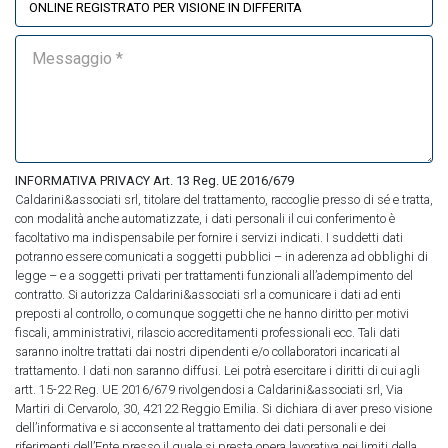
INFORMATIVA PRIVACY Art. 13 Reg. UE 2016/679
Caldarini&associati srl, titolare del trattamento, raccoglie presso di sé e tratta,
con modalità anche automatizzate, i dati personali il cui conferimento è
facoltativo ma indispensabile per fornire i servizi indicati. I suddetti dati
potranno essere comunicati a soggetti pubblici – in aderenza ad obblighi di
legge – e a soggetti privati per trattamenti funzionali all’adempimento del
contratto. Si autorizza Caldarini&associati srl a comunicare i dati ad enti
preposti al controllo, o comunque soggetti che ne hanno diritto per motivi
fiscali, amministrativi, rilascio accreditamenti professionali ecc. Tali dati
saranno inoltre trattati dai nostri dipendenti e/o collaboratori incaricati al
trattamento. I dati non saranno diffusi. Lei potrà esercitare i diritti di cui agli
artt. 15-22 Reg. UE 2016/679 rivolgendosi a Caldarini&associati srl, Via
Martiri di Cervarolo, 30, 42122 Reggio Emilia. Si dichiara di aver preso visione
dell’informativa e si acconsente al trattamento dei dati personali e dei
riferimenti dell’Ente presso il quale si presta opera lavorativa nei limiti della