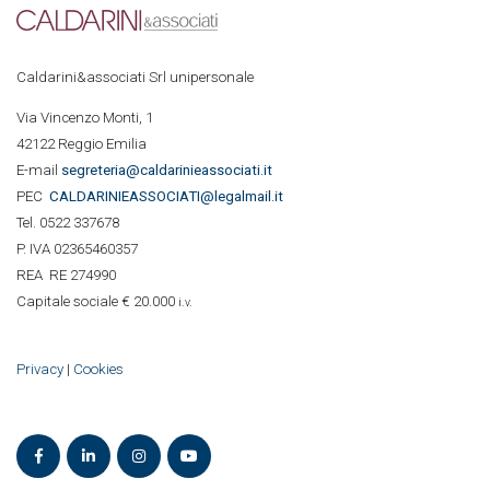
Caldarini&associati Srl unipersonale
Via Vincenzo Monti, 1
42122 Reggio Emilia
E-mail
segreteria@caldarinieassociati.it
PEC
CALDARINIE
ASSOCIATI@legalmail.it
Tel. 0522 337678
P. IVA 02365460357
REA RE 274990
Capitale sociale € 20.000
i.v.
Privacy
|
Cookies