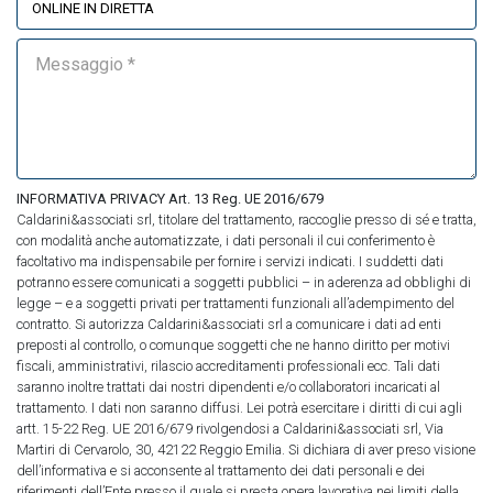
INFORMATIVA PRIVACY Art. 13 Reg. UE 2016/679
Caldarini&associati srl, titolare del trattamento, raccoglie presso di sé e tratta,
con modalità anche automatizzate, i dati personali il cui conferimento è
facoltativo ma indispensabile per fornire i servizi indicati. I suddetti dati
potranno essere comunicati a soggetti pubblici – in aderenza ad obblighi di
legge – e a soggetti privati per trattamenti funzionali all’adempimento del
contratto. Si autorizza Caldarini&associati srl a comunicare i dati ad enti
preposti al controllo, o comunque soggetti che ne hanno diritto per motivi
fiscali, amministrativi, rilascio accreditamenti professionali ecc. Tali dati
saranno inoltre trattati dai nostri dipendenti e/o collaboratori incaricati al
trattamento. I dati non saranno diffusi. Lei potrà esercitare i diritti di cui agli
artt. 15-22 Reg. UE 2016/679 rivolgendosi a Caldarini&associati srl, Via
Martiri di Cervarolo, 30, 42122 Reggio Emilia. Si dichiara di aver preso visione
dell’informativa e si acconsente al trattamento dei dati personali e dei
riferimenti dell’Ente presso il quale si presta opera lavorativa nei limiti della