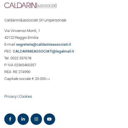
Caldarini&associati Srl unipersonale
Via Vincenzo Monti, 1
42122 Reggio Emilia
E-mail
segreteria@caldarinieassociati.it
PEC
CALDARINIE
ASSOCIATI@legalmail.it
Tel. 0522 337678
P. IVA 02365460357
REA RE 274990
Capitale sociale € 20.000
i.v.
Privacy
|
Cookies