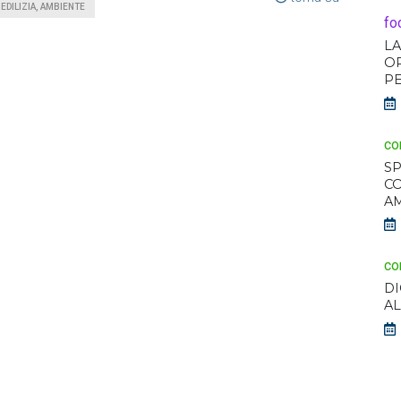
 EDILIZIA, AMBIENTE
fo
LA
OR
P
co
SP
C
AM
co
DI
AL