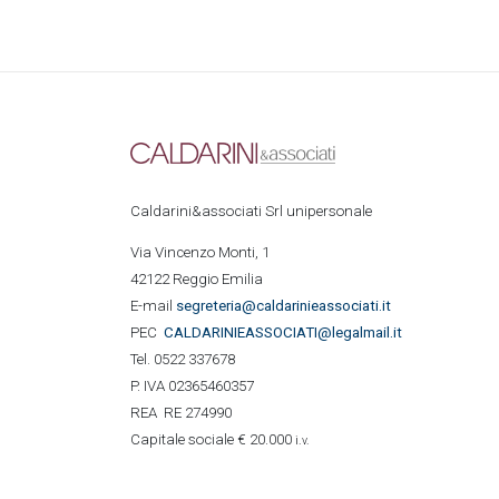
Caldarini&associati Srl unipersonale
Via Vincenzo Monti, 1
42122 Reggio Emilia
E-mail
segreteria@caldarinieassociati.it
PEC
CALDARINIE
ASSOCIATI@legalmail.it
Tel. 0522 337678
P. IVA 02365460357
REA RE 274990
Capitale sociale € 20.000
i.v.