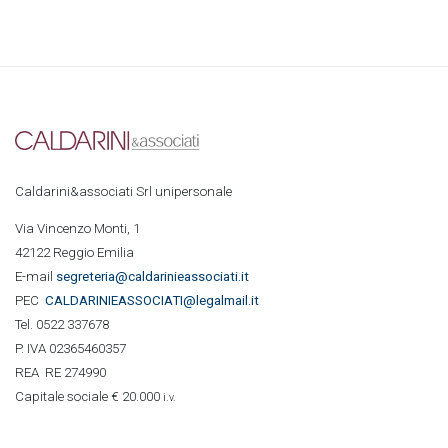
Caldarini&associati Srl unipersonale
Via Vincenzo Monti, 1
42122 Reggio Emilia
E-mail
segreteria@caldarinieassociati.it
PEC
CALDARINIE
ASSOCIATI@legalmail.it
Tel. 0522 337678
P. IVA 02365460357
REA RE 274990
Capitale sociale € 20.000
i.v.