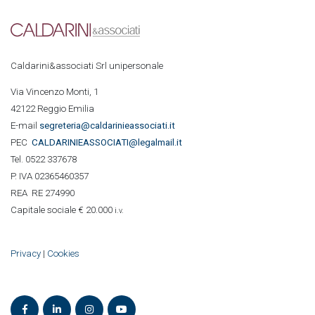
Caldarini&associati Srl unipersonale
Via Vincenzo Monti, 1
42122 Reggio Emilia
E-mail
segreteria@caldarinieassociati.it
PEC
CALDARINIE
ASSOCIATI@legalmail.it
Tel. 0522 337678
P. IVA 02365460357
REA RE 274990
Capitale sociale € 20.000
i.v.
Privacy
|
Cookies