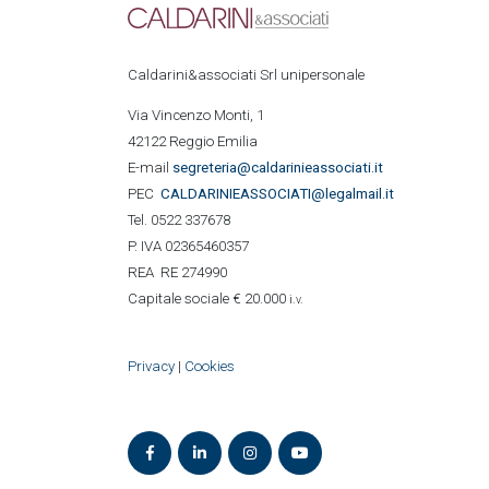
Caldarini&associati Srl unipersonale
Via Vincenzo Monti, 1
42122 Reggio Emilia
E-mail
segreteria@caldarinieassociati.it
PEC
CALDARINIE
ASSOCIATI@legalmail.it
Tel. 0522 337678
P. IVA 02365460357
REA RE 274990
Capitale sociale € 20.000
i.v.
Privacy
|
Cookies