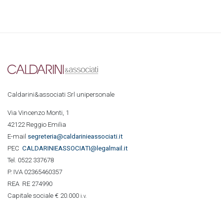
Caldarini&associati Srl unipersonale
Via Vincenzo Monti, 1
42122 Reggio Emilia
E-mail
segreteria@caldarinieassociati.it
PEC
CALDARINIE
ASSOCIATI@legalmail.it
Tel. 0522 337678
P. IVA 02365460357
REA RE 274990
Capitale sociale € 20.000
i.v.