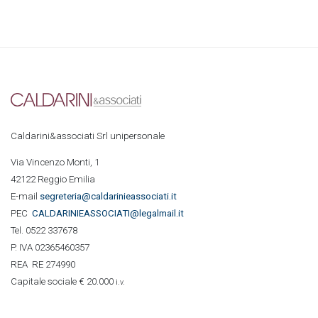
Caldarini&associati Srl unipersonale
Via Vincenzo Monti, 1
42122 Reggio Emilia
E-mail
segreteria@caldarinieassociati.it
PEC
CALDARINIE
ASSOCIATI@legalmail.it
Tel. 0522 337678
P. IVA 02365460357
REA RE 274990
Capitale sociale € 20.000
i.v.