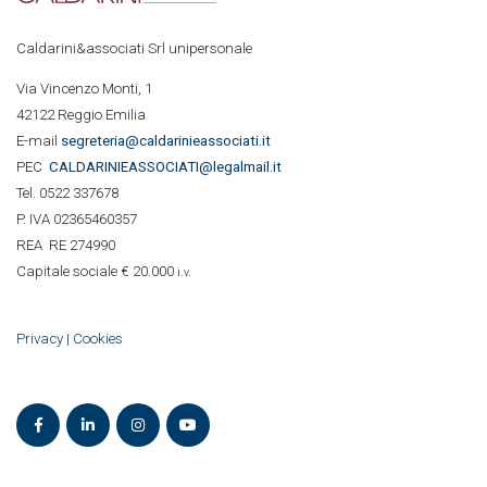
Caldarini&associati Srl unipersonale
Via Vincenzo Monti, 1
42122 Reggio Emilia
E-mail
segreteria@caldarinieassociati.it
PEC
CALDARINIE
ASSOCIATI@legalmail.it
Tel. 0522 337678
P. IVA 02365460357
REA RE 274990
Capitale sociale € 20.000
i.v.
Privacy
|
Cookies