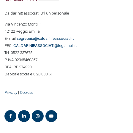
Caldarini&associati Srl unipersonale
Via Vincenzo Monti, 1
42122 Reggio Emilia
E-mail
segreteria@caldarinieassociati.it
PEC
CALDARINIE
ASSOCIATI@legalmail.it
Tel. 0522 337678
P. IVA 02365460357
REA RE 274990
Capitale sociale € 20.000
i.v.
Privacy
|
Cookies