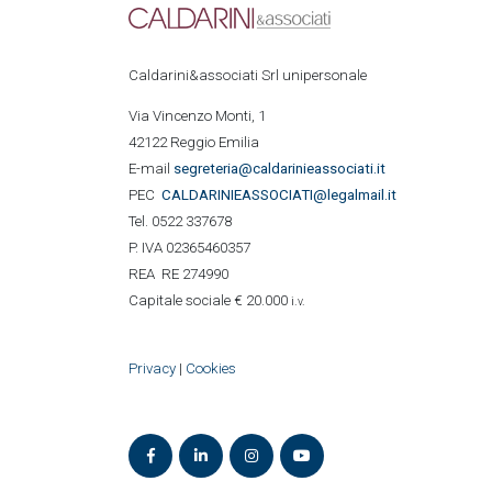
Caldarini&associati Srl unipersonale
Via Vincenzo Monti, 1
42122 Reggio Emilia
E-mail
segreteria@caldarinieassociati.it
PEC
CALDARINIE
ASSOCIATI@legalmail.it
Tel. 0522 337678
P. IVA 02365460357
REA RE 274990
Capitale sociale € 20.000
i.v.
Privacy
|
Cookies