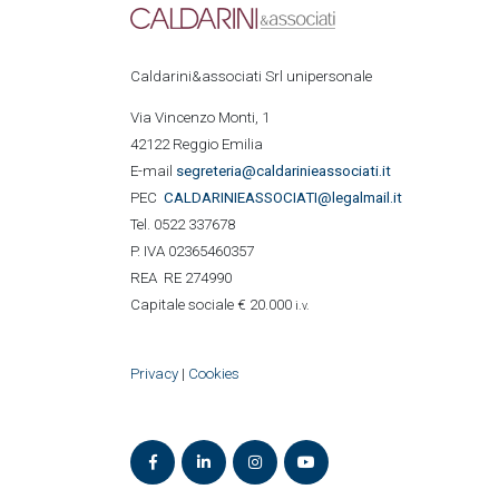
Caldarini&associati Srl unipersonale
Via Vincenzo Monti, 1
42122 Reggio Emilia
E-mail
segreteria@caldarinieassociati.it
PEC
CALDARINIE
ASSOCIATI@legalmail.it
Tel. 0522 337678
P. IVA 02365460357
REA RE 274990
Capitale sociale € 20.000
i.v.
Privacy
|
Cookies