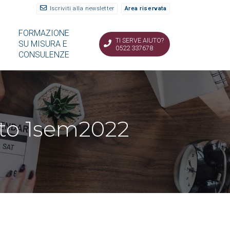
Iscriviti alla newsletter
Area riservata
FORMAZIONE
TI SERVE AIUTO?
SU MISURA E
0522 337678
CONSULENZE
ato 1sem2022