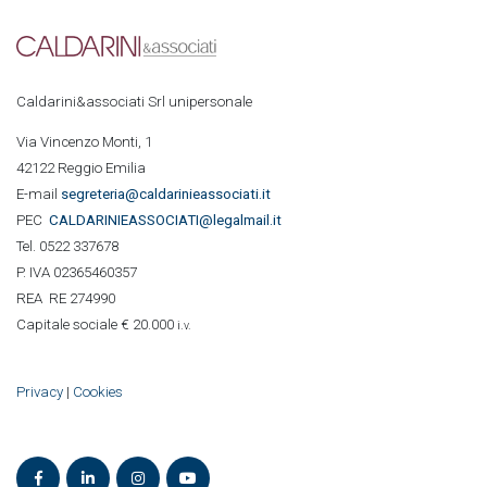
Caldarini&associati Srl unipersonale
Via Vincenzo Monti, 1
42122 Reggio Emilia
E-mail
segreteria@caldarinieassociati.it
PEC
CALDARINIE
ASSOCIATI@legalmail.it
Tel. 0522 337678
P. IVA 02365460357
REA RE 274990
Capitale sociale € 20.000
i.v.
Privacy
|
Cookies