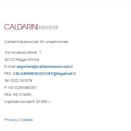
Caldarini&associati Srl unipersonale
Via Vincenzo Monti, 1
42122 Reggio Emilia
E-mail
segreteria@caldarinieassociati.it
PEC
CALDARINIE
ASSOCIATI@legalmail.it
Tel. 0522 337678
P. IVA 02365460357
REA RE 274990
Capitale sociale € 20.000
i.v.
Privacy
|
Cookies