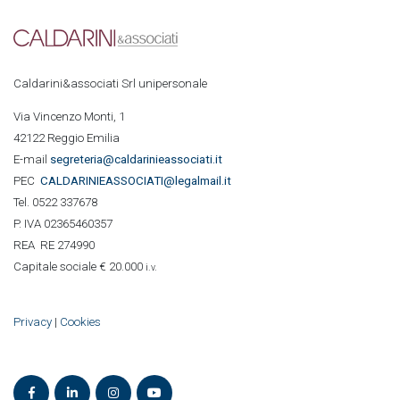
Caldarini&associati Srl unipersonale
Via Vincenzo Monti, 1
42122 Reggio Emilia
E-mail
segreteria@caldarinieassociati.it
PEC
CALDARINIE
ASSOCIATI@legalmail.it
Tel. 0522 337678
P. IVA 02365460357
REA RE 274990
Capitale sociale € 20.000
i.v.
Privacy
|
Cookies