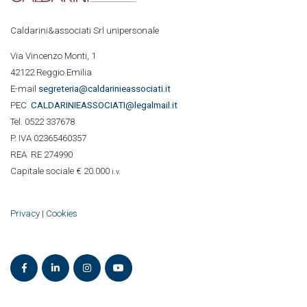
Caldarini&associati Srl unipersonale
Via Vincenzo Monti, 1
42122 Reggio Emilia
E-mail
segreteria@caldarinieassociati.it
PEC
CALDARINIE
ASSOCIATI@legalmail.it
Tel. 0522 337678
P. IVA 02365460357
REA RE 274990
Capitale sociale € 20.000
i.v.
Privacy
|
Cookies