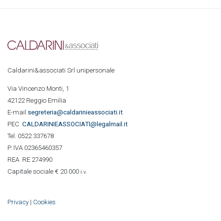
Caldarini&associati Srl unipersonale
Via Vincenzo Monti, 1
42122 Reggio Emilia
E-mail
segreteria@caldarinieassociati.it
PEC
CALDARINIE
ASSOCIATI@legalmail.it
Tel. 0522 337678
P. IVA 02365460357
REA RE 274990
Capitale sociale € 20.000
i.v.
Privacy
|
Cookies