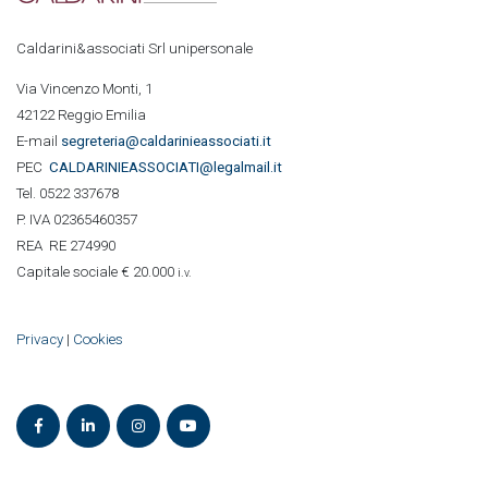
Caldarini&associati Srl unipersonale
Via Vincenzo Monti, 1
42122 Reggio Emilia
E-mail
segreteria@caldarinieassociati.it
PEC
CALDARINIE
ASSOCIATI@legalmail.it
Tel. 0522 337678
P. IVA 02365460357
REA RE 274990
Capitale sociale € 20.000
i.v.
Privacy
|
Cookies