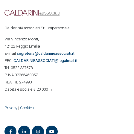
Caldarini&associati Srl unipersonale
Via Vincenzo Monti, 1
42122 Reggio Emilia
E-mail
segreteria@caldarinieassociati.it
PEC
CALDARINIE
ASSOCIATI@legalmail.it
Tel. 0522 337678
P. IVA 02365460357
REA RE 274990
Capitale sociale € 20.000
i.v.
Privacy
|
Cookies