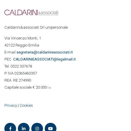
Caldarini&associati Srl unipersonale
Via Vincenzo Monti, 1
42122 Reggio Emilia
E-mail
segreteria@caldarinieassociati.it
PEC
CALDARINIE
ASSOCIATI@legalmail.it
Tel. 0522 337678
P. IVA 02365460357
REA RE 274990
Capitale sociale € 20.000
i.v.
Privacy
|
Cookies