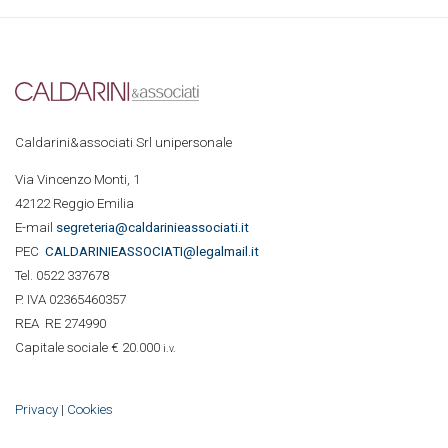
Caldarini&associati Srl unipersonale
Via Vincenzo Monti, 1
42122 Reggio Emilia
E-mail
segreteria@caldarinieassociati.it
PEC
CALDARINIE
ASSOCIATI@legalmail.it
Tel. 0522 337678
P. IVA 02365460357
REA RE 274990
Capitale sociale € 20.000
i.v.
Privacy
|
Cookies