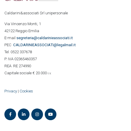
Caldarini&associati Srl unipersonale
Via Vincenzo Monti, 1
42122 Reggio Emilia
E-mail
segreteria@caldarinieassociati.it
PEC
CALDARINIE
ASSOCIATI@legalmail.it
Tel. 0522 337678
P. IVA 02365460357
REA RE 274990
Capitale sociale € 20.000
i.v.
Privacy
|
Cookies