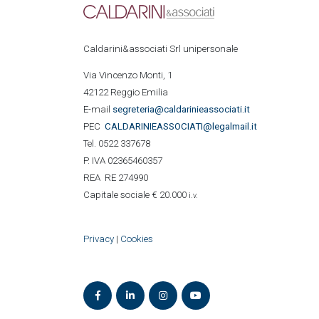
Caldarini&associati Srl unipersonale
Via Vincenzo Monti, 1
42122 Reggio Emilia
E-mail
segreteria@caldarinieassociati.it
PEC
CALDARINIE
ASSOCIATI@legalmail.it
Tel. 0522 337678
P. IVA 02365460357
REA RE 274990
Capitale sociale € 20.000
i.v.
Privacy
|
Cookies