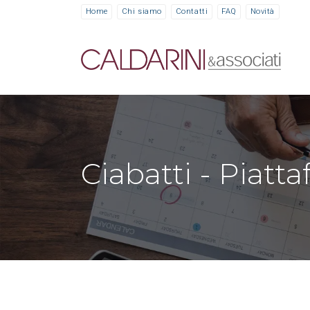
Home
Chi siamo
Contatti
FAQ
Novità
Ciabatti - Piat