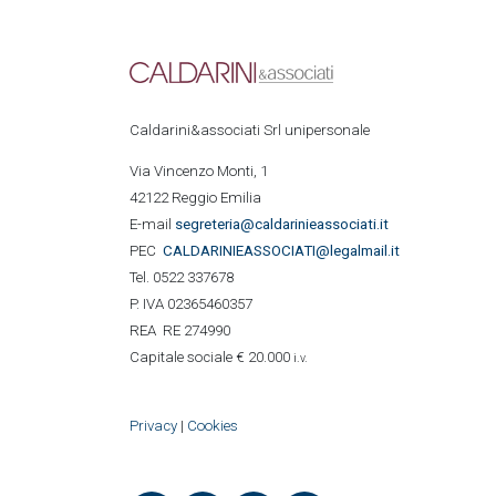
Caldarini&associati Srl unipersonale
Via Vincenzo Monti, 1
42122 Reggio Emilia
E-mail
segreteria@caldarinieassociati.it
PEC
CALDARINIE
ASSOCIATI@legalmail.it
Tel. 0522 337678
P. IVA 02365460357
REA RE 274990
Capitale sociale € 20.000
i.v.
Privacy
|
Cookies