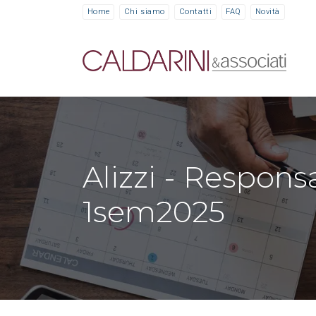
Home
Chi siamo
Contatti
FAQ
Novità
Alizzi - Respons
1sem2025